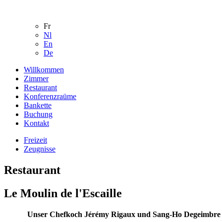
Direkt zum Inhalt
Fr
Nl
En
De
Willkommen
Zimmer
Restaurant
Konferenzraüme
Bankette
Buchung
Kontakt
Freizeit
Zeugnisse
Restaurant
Le Moulin de l'Escaille
Unser Chefkoch Jérémy Rigaux und Sang-Ho Degeimbre v