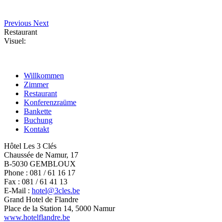
Previous
Next
Restaurant
Visuel:
Willkommen
Zimmer
Restaurant
Konferenzraüme
Bankette
Buchung
Kontakt
Hôtel Les 3 Clés
Chaussée de Namur, 17
B-5030 GEMBLOUX
Phone : 081 / 61 16 17
Fax : 081 / 61 41 13
E-Mail :
hotel@3cles.be
Grand Hotel de Flandre
Place de la Station 14, 5000 Namur
www.hotelflandre.be