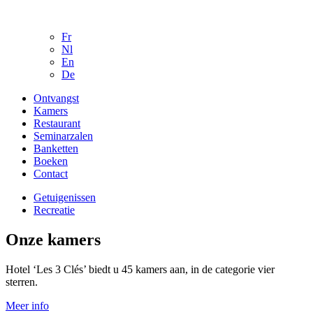
Overslaan en naar de inhoud gaan
Fr
Nl
En
De
Ontvangst
Kamers
Restaurant
Seminarzalen
Banketten
Boeken
Contact
Getuigenissen
Recreatie
Onze kamers
Hotel ‘Les 3 Clés’ biedt u 45 kamers aan, in de categorie vier
sterren.
Meer info