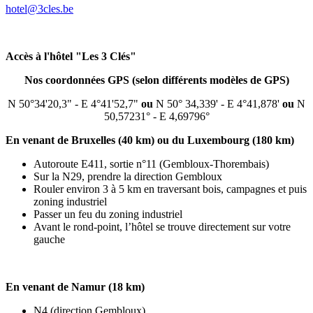
hotel@3cles.be
Accès à l'hôtel "Les 3 Clés"
Nos coordonnées GPS (selon différents modèles de GPS)
N 50°34'20,3" - E 4°41'52,7"
ou
N 50° 34,339' - E 4°41,878'
ou
N
50,57231° - E 4,69796°
En venant de Bruxelles (40 km) ou du Luxembourg (180 km)
Autoroute E411, sortie n°11 (Gembloux-Thorembais)
Sur la N29, prendre la direction Gembloux
Rouler environ 3 à 5 km en traversant bois, campagnes et puis
zoning industriel
Passer un feu du zoning industriel
Avant le rond-point, l’hôtel se trouve directement sur votre
gauche
En venant de Namur (18 km)
N4 (direction Gembloux)